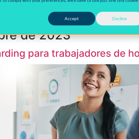
r to comply with your preferences, we'll have to use just one tiny cookie
ctos
Recursos
Accept
Decline
bre de 2023
ding para trabajadores de ho