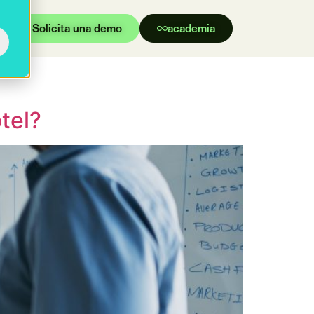
Solicita una demo
academia
tel?