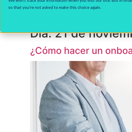
We won't track your information when you visit our site. But in orde
so that you're not asked to make this choice again.
Home
Produ
Día:
21 de noviem
¿Cómo hacer un onboar