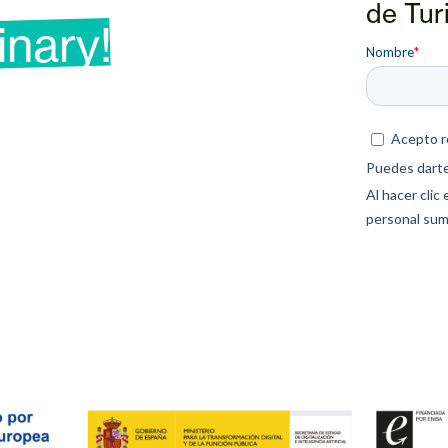
de Tur
inary!