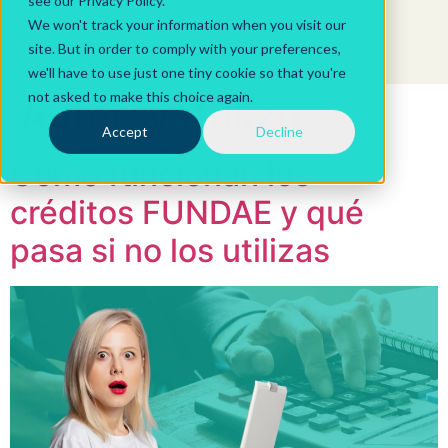
see our Privacy Policy.
We won't track your information when you visit our
site. But in order to comply with your preferences,
we'll have to use just one tiny cookie so that you're
not asked to make this choice again.
Autor:
yxftlkzu
Accept
Decline
Cómo funcionan los
créditos FUNDAE y qué
pasa si no los utilizas