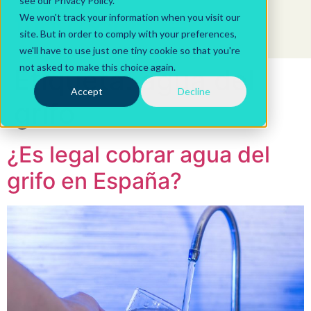
see our Privacy Policy.
We won't track your information when you visit our
site. But in order to comply with your preferences,
we'll have to use just one tiny cookie so that you're
not asked to make this choice again.
Etiqueta:
agua del
Accept
Decline
grifo
¿Es legal cobrar agua del
grifo en España?