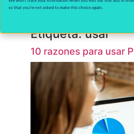
We won't track your information when you visit our site. But in orde
so that you're not asked to make this choice again.
Home
Produ
Etiqueta:
usar
10 razones para usar Po