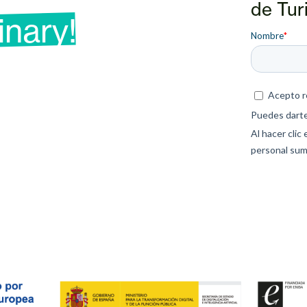
de Tur
inary!