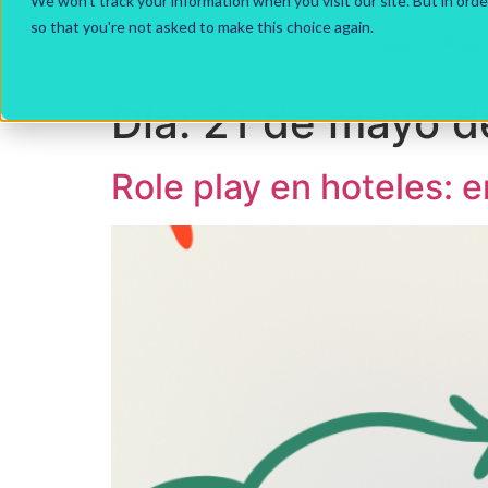
We won't track your information when you visit our site. But in orde
so that you're not asked to make this choice again.
Home
Produ
Día:
21 de mayo d
Role play en hoteles: e