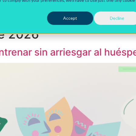
r to comply with your preferences, we'll have to use just one tiny cookie
ctos
Recursos
Accept
Decline
e 2026
ntrenar sin arriesgar al huésp