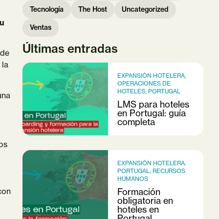
Tecnología
The Host
Uncategorized
su
Ventas
Últimas entradas
 de
 la
EXPANSIÓN HOTELERA
,
OPERACIONES DE
HOTELES
,
PORTUGAL
una
LMS para hoteles
en Portugal: guía
completa
os
EXPANSIÓN HOTELERA
,
PORTUGAL
,
RECURSOS
HUMANOS
Formación
con
obligatoria en
hoteles en
Portugal