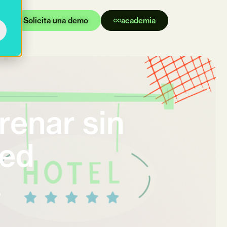
Solicita una demo
academia
renar sin
ped
o