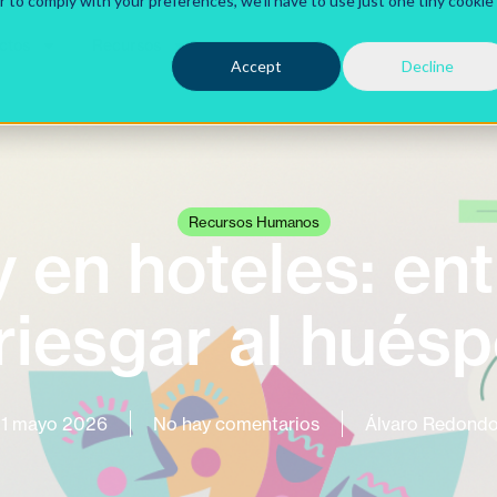
r to comply with your preferences, we'll have to use just one tiny cookie
ctos
Recursos
Accept
Decline
Recursos Humanos
y en hoteles: ent
riesgar al hués
1 mayo 2026
No hay comentarios
Álvaro Redond