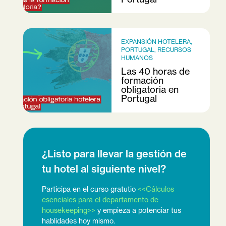
EXPANSIÓN HOTELERA
,
PORTUGAL
,
RECURSOS
HUMANOS
Las 40 horas de
formación
obligatoria en
Portugal
¿Listo para llevar la gestión de
tu hotel al siguiente nivel?
Participa en el curso gratutio
<<Cálculos
esenciales para el departamento de
housekeeping>>
y empieza a potenciar tus
hablidades hoy mismo.