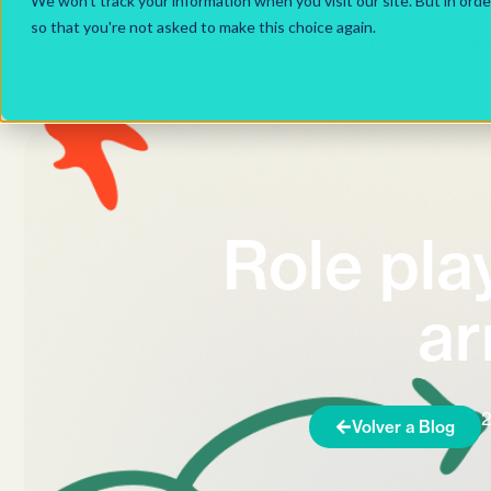
We won't track your information when you visit our site. But in orde
so that you're not asked to make this choice again.
Home
Produ
Role pla
ar
2
Volver a Blog