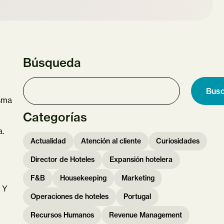
Búsqueda
Busc
isma
Categorías
a.
Actualidad
Atención al cliente
Curiosidades
Director de Hoteles
Expansión hotelera
F&B
Housekeeping
Marketing
 Y
Operaciones de hoteles
Portugal
Recursos Humanos
Revenue Management