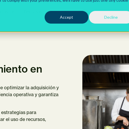
r to comply with your preferences, we'll have to use just one tiny cookie
ctos
Recursos
Accept
Decline
miento en
e optimizar la adquisición y
iencia operativa y garantiza
 estrategias para
ar el uso de recursos,