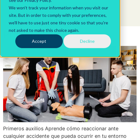
see our Privacy Policy.
We won't track your information when you visit our
site. But in order to comply with your preferences,
we'll have to use just one tiny cookie so that you're
not asked to make this choice again.
Primeros auxilios
Accept
Decline
Primeros auxilios Aprende cómo reaccionar ante
cualquier accidente que pueda ocurrir en tu entorno