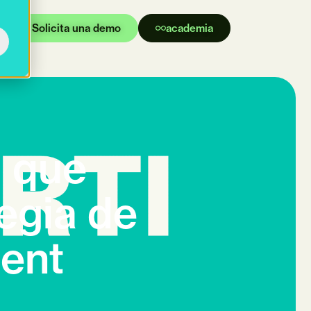
Solicita una demo
academia
I que
tegia de
ent